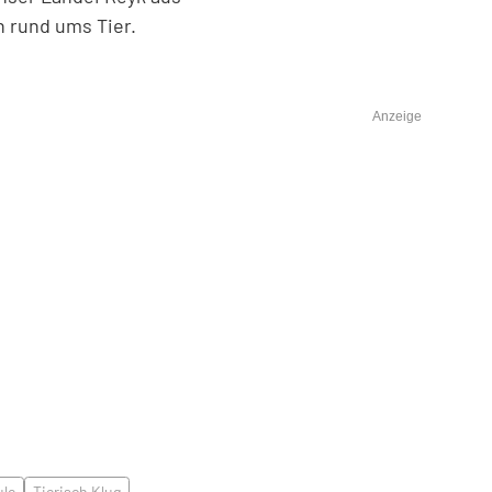
n rund ums Tier.
Anzeige
le
Tierisch Klug