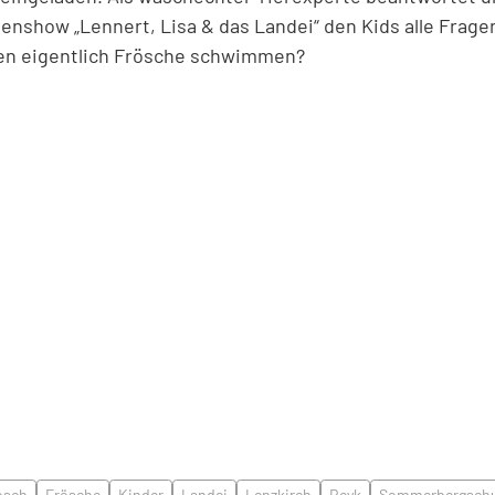
nshow „Lennert, Lisa & das Landei“ den Kids alle Frage
en eigentlich Frösche schwimmen?
osch
Frösche
Kinder
Landei
Lenzkirch
Reyk
Sommerbergschu