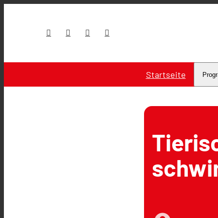
Startseite
Prog
Tieris
schw