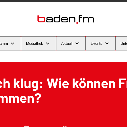
ramm
Mediathek
Aktuell
Events
Unt
ch klug: Wie können 
immen?