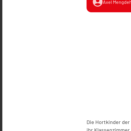
account_circle
Axel Mengdeh
Die Hortkinder der
ihr Klassenzimmer 