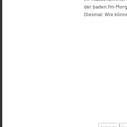
der baden.fm-Morge
Diesmal: Wie könn
baden.fm
Fr