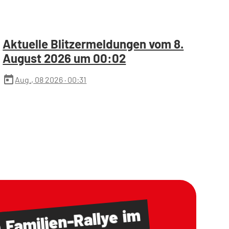
Aktuelle Blitzermeldungen vom 8.
August 2026 um 00:02
today
Aug., 08 2026
· 00:31
im
Familien-Rallye