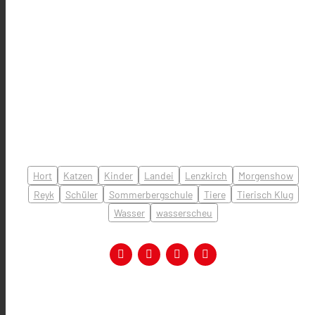
Hort
Katzen
Kinder
Landei
Lenzkirch
Morgenshow
Reyk
Schüler
Sommerbergschule
Tiere
Tierisch Klug
Wasser
wasserscheu