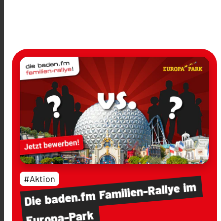
#Aktion
im
Familien-Rallye
baden.fm
Die
Europa-Park