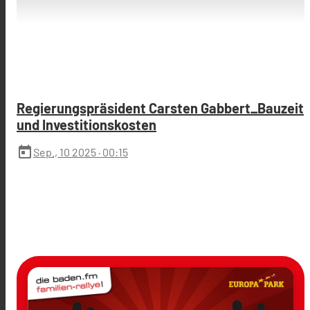
Regierungspräsident Carsten Gabbert_Bauzeit
und Investitionskosten
today
Sep., 10 2025
· 00:15