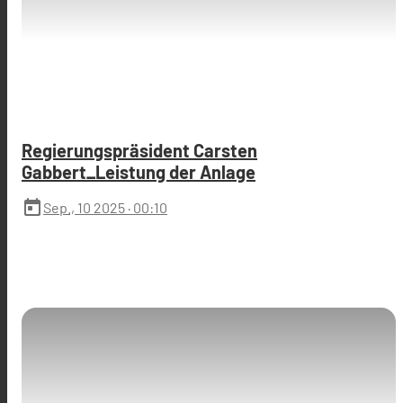
Regierungspräsident Carsten
Gabbert_Leistung der Anlage
today
Sep., 10 2025
· 00:10