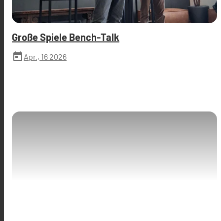
Große Spiele Bench-Talk
today
Apr., 16 2026