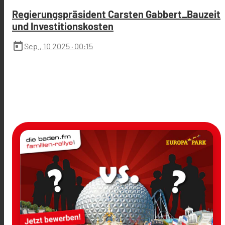
Regierungspräsident Carsten Gabbert_Bauzeit
und Investitionskosten
today
Sep., 10 2025
· 00:15