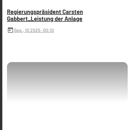
Regierungspräsident Carsten
Gabbert_Leistung der Anlage
today
Sep., 10 2025
· 00:10