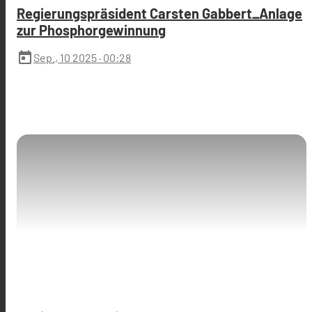
Regierungspräsident Carsten Gabbert_Anlage
zur Phosphorgewinnung
today
Sep., 10 2025
· 00:28