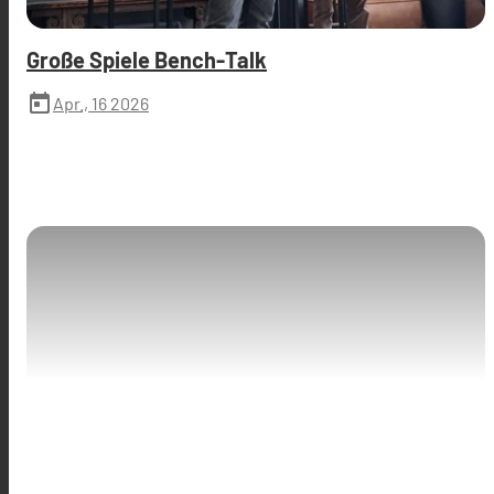
Große Spiele Bench-Talk
today
Apr., 16 2026