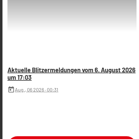
Aktuelle Blitzermeldungen vom 6. August 2026
um 17:03
today
Aug., 06 2026
· 00:31