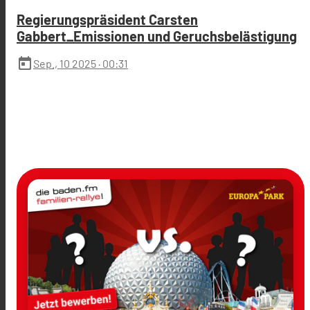
Regierungspräsident Carsten
Gabbert_Emissionen und Geruchsbelästigung
today
Sep., 10 2025
· 00:31