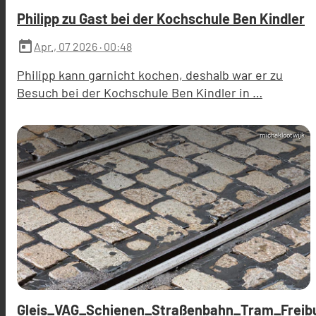
Philipp zu Gast bei der Kochschule Ben Kindler
today
Apr., 07 2026
· 00:48
Philipp kann garnicht kochen, deshalb war er zu
Besuch bei der Kochschule Ben Kindler in …
michaklootwijk
Gleis_VAG_Schienen_Straßenbahn_Tram_Freibu