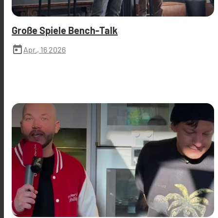
Große Spiele Bench-Talk
today
Apr., 16 2026