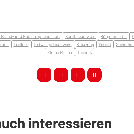
r Brand- und Katastrophenschutz
Berufsfeuerwehr
Bürgermeister
E
ister
Freiburg
freiwillige Feuerwehr
Kreuzung
Satellit
Sicherhei
Stefan Breiter
Technik
auch interessieren