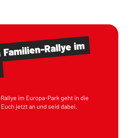
im
Familien-Rallye
m
Rallye im Europa-Park geht in die
Euch jetzt an und seid dabei.