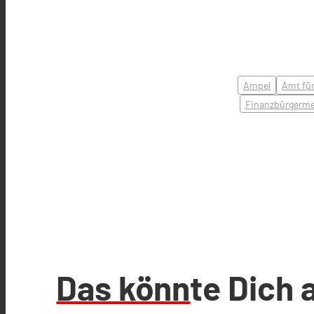
Ampel
Amt fü
Finanzbürgerme
Das könnte Dich 