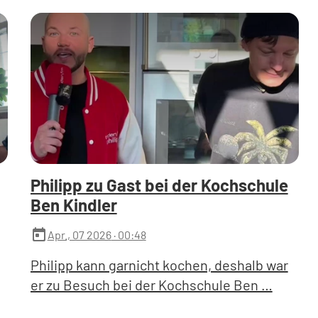
Philipp zu Gast bei der Kochschule
Ben Kindler
today
Apr., 07 2026
· 00:48
Philipp kann garnicht kochen, deshalb war
er zu Besuch bei der Kochschule Ben …