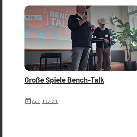
Große Spiele Bench-Talk
today
Apr., 16 2026