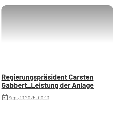
Regierungspräsident Carsten
Gabbert_Leistung der Anlage
today
Sep., 10 2025
· 00:10