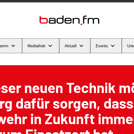
ramm
Mediathek
Aktuell
Events
Unt
eser neuen Technik m
rg dafür sorgen, dass
ehr in Zukunft immer