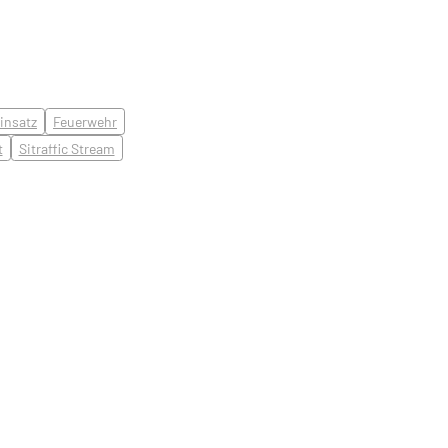
insatz
Feuerwehr
t
Sitraffic Stream