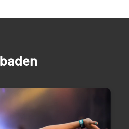
üdbaden