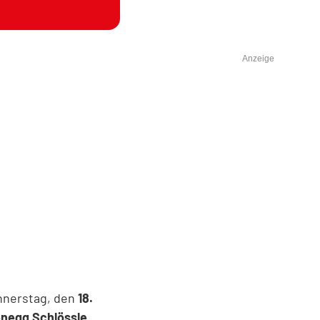
Anzeige
nnerstag, den
18.
enegg Schlössle
.