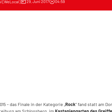
today
play_circle_outline
29. Juni 2017
04:59
l [WeLocal]
5 – das Finale in der Kategorie „
Rock
“ fand statt am Do
reiburg am Schlossberg, im
Kastaniengarten des Greiff