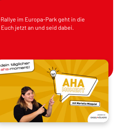
Rallye im Europa-Park geht in die
Euch jetzt an und seid dabei.