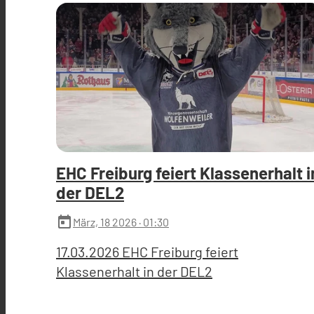
EHC Freiburg feiert Klassenerhalt i
der DEL2
today
März, 18 2026
· 01:30
17.03.2026 EHC Freiburg feiert
Klassenerhalt in der DEL2