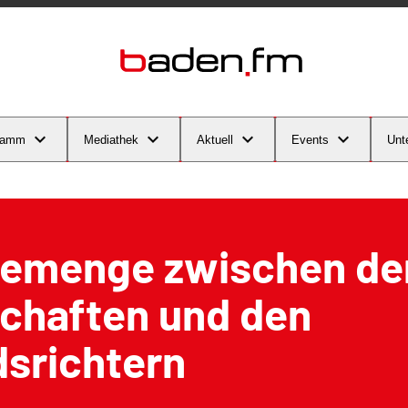
ramm
Mediathek
Aktuell
Events
Unt
emenge zwischen de
chaften und den
srichtern