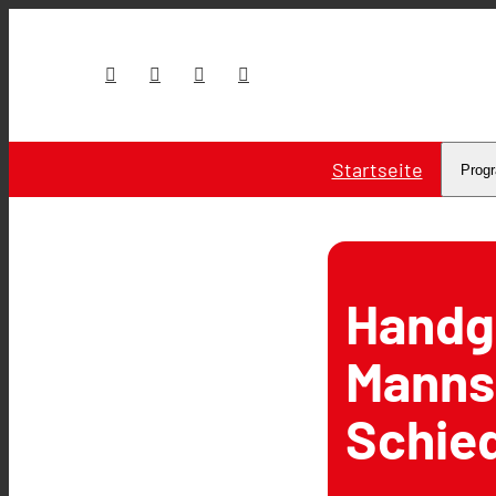
Startseite
Prog
Handg
Manns
Schied