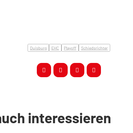
Duisburg
EHC
Playoff
Schiedsrichter
auch interessieren