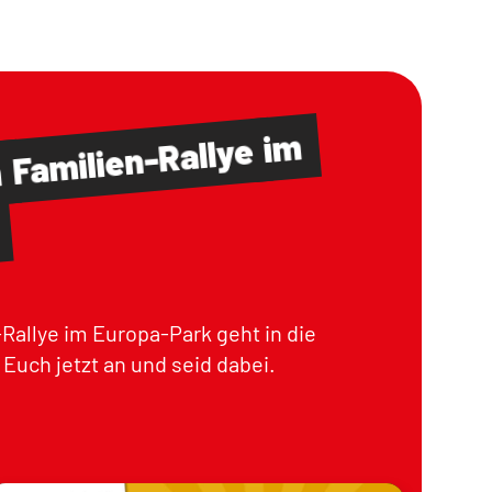
im
Familien-Rallye
m
Rallye im Europa-Park geht in die
Euch jetzt an und seid dabei.