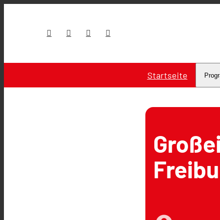
Startseite
Prog
Großei
Freibu