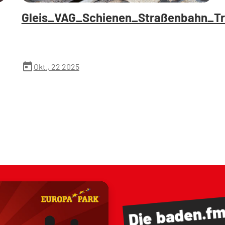
Gleis_VAG_Schienen_Straßenbahn_Tr
today
Okt., 22 2025
baden.f
Die