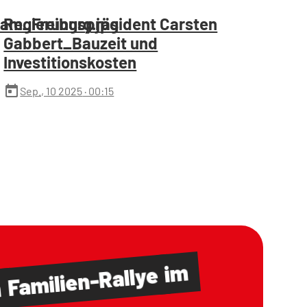
am_Freiburg.jpg
Regierungspräsident Carsten
Gabbert_Bauzeit und
Investitionskosten
today
Sep., 10 2025
· 00:15
im
Familien-Rallye
m