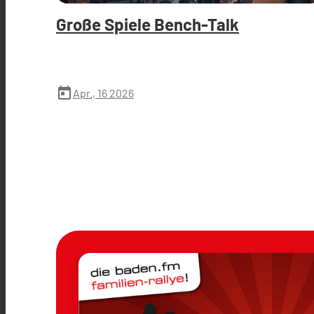
Große Spiele Bench-Talk
today
Apr., 16 2026