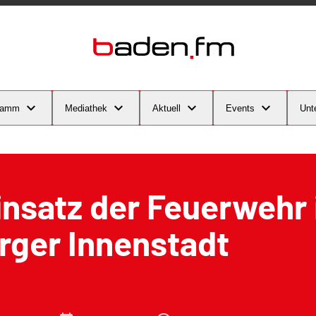
ramm
Mediathek
Aktuell
Events
Unt
nsatz der Feuerwehr 
rger Innenstadt