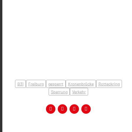
B31
Freiburg
gesperrt
Kronenbrücke
Rotteckring
Sperrung
Verkehr