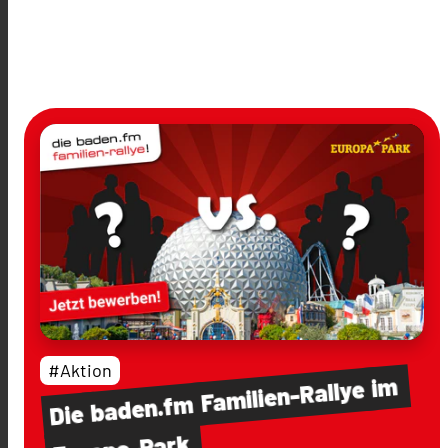
#Aktion
im
Familien-Rallye
baden.fm
Die