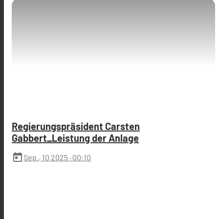
Regierungspräsident Carsten
Gabbert_Leistung der Anlage
today
Sep., 10 2025
· 00:10