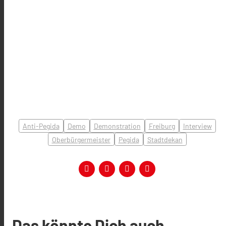
Anti-Pegida
Demo
Demonstration
Freiburg
Interview
Oberbürgermeister
Pegida
Stadtdekan
Das könnte Dich auch