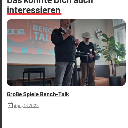
interessieren
Große Spiele Bench-Talk
today
Apr., 16 2026