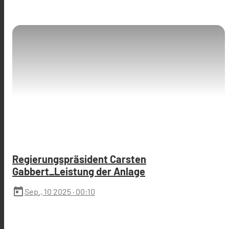
Regierungspräsident Carsten
Gabbert_Leistung der Anlage
today
Sep., 10 2025
· 00:10