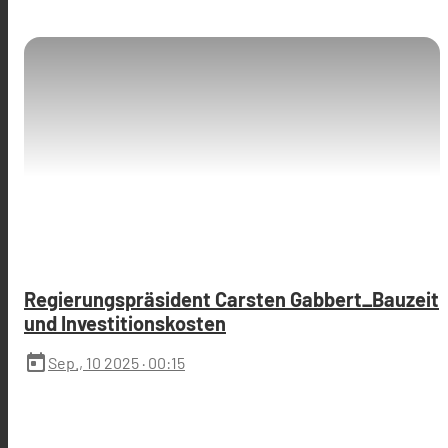
Regierungspräsident Carsten Gabbert_Bauzeit
und Investitionskosten
today
Sep., 10 2025
· 00:15