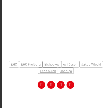
EHC
EHC Freiburg
Eishockey
ev füssen
Jakub Wiecki
Leos Sulak
Oberliga