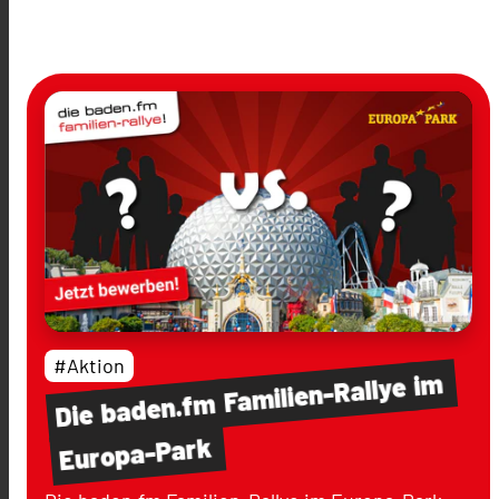
#Aktion
im
Familien-Rallye
baden.fm
Die
Europa-Park