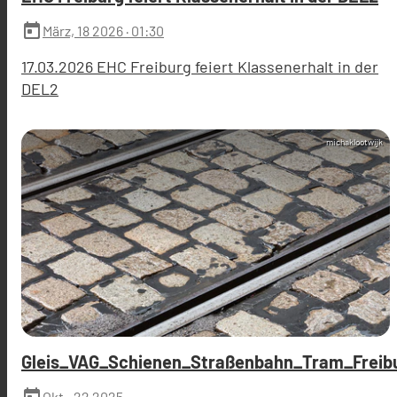
today
März, 18 2026
· 01:30
17.03.2026 EHC Freiburg feiert Klassenerhalt in der
DEL2
michaklootwijk
Gleis_VAG_Schienen_Straßenbahn_Tram_Freibu
today
Okt., 22 2025