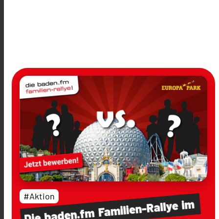
#Aktion
im
Familien-Rallye
baden.fm
Die