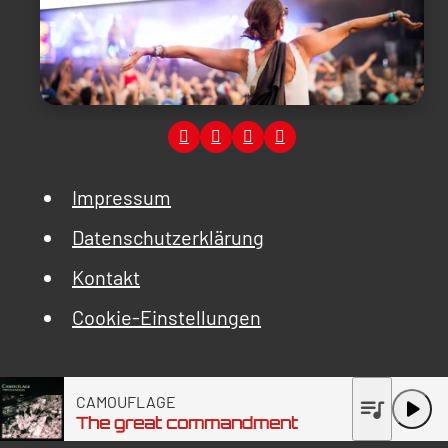
Impressum
Datenschutzerklärung
Kontakt
Cookie-Einstellungen
CAMOUFLAGE
queue_music
play_arrow
The great commandment