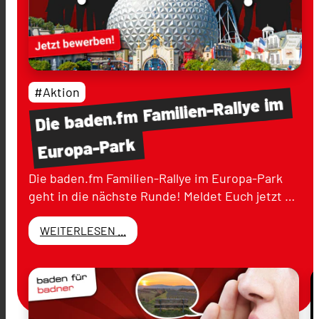
#Aktion
im
Familien-Rallye
baden.fm
Die
Europa-Park
Die baden.fm Familien-Rallye im Europa-Park
geht in die nächste Runde! Meldet Euch jetzt …
WEITERLESEN ...