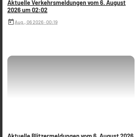
Aktuelle Verkehrsmeldungen vom 6. August
2026 um 02:02
today
Aug., 06 2026
· 00:19
Aktuelle Blitzermeldungen vom 6. August 2026