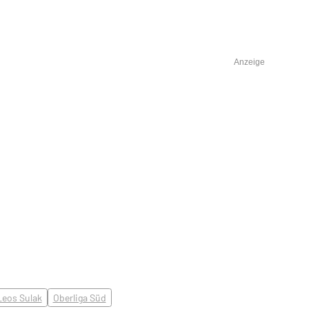
Anzeige
Leos Sulak
Oberliga Süd