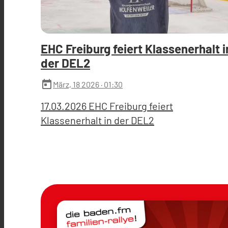
EHC Freiburg feiert Klassenerhalt i
der DEL2
today
März, 18 2026
· 01:30
17.03.2026 EHC Freiburg feiert
Klassenerhalt in der DEL2