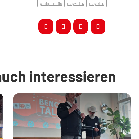
philip rießle
play-offs
playoffs
auch interessieren