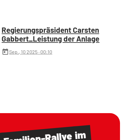
Regierungspräsident Carsten
Gabbert_Leistung der Anlage
today
Sep., 10 2025
· 00:10
im
Familien-Rallye