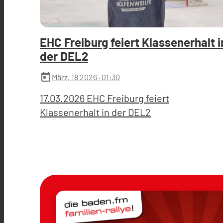
EHC Freiburg feiert Klassenerhalt i
der DEL2
today
März, 18 2026
· 01:30
17.03.2026 EHC Freiburg feiert
Klassenerhalt in der DEL2