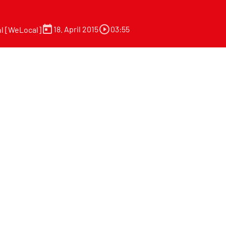
today
play_circle_outline
18. April 2015
03:55
l [WeLocal]