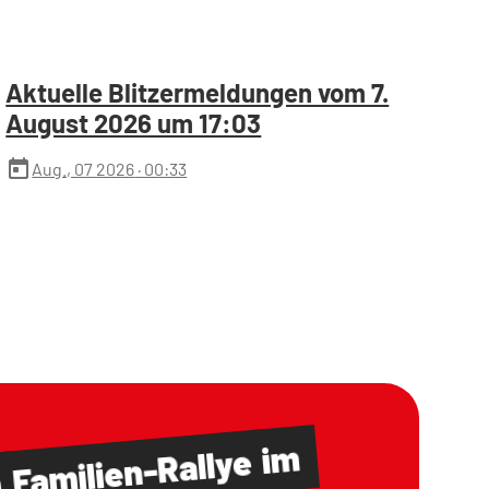
Aktuelle Blitzermeldungen vom 7.
August 2026 um 17:03
today
Aug., 07 2026
· 00:33
im
Familien-Rallye
m