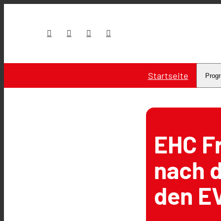
Startseite
Prog
EHC F
nach d
den E