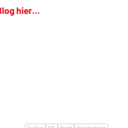
log hier…
Duisburg
EHC
Playoff
Pressekonferenz