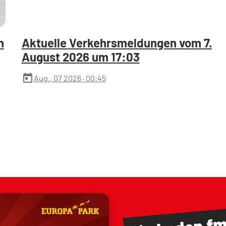
n
Aktuelle Verkehrsmeldungen vom 7.
August 2026 um 17:03
today
Aug., 07 2026
· 00:45
baden.f