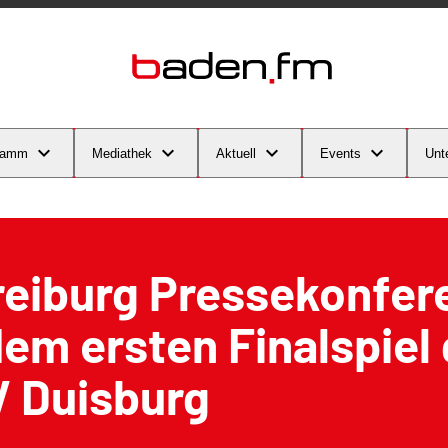
ramm
Mediathek
Aktuell
Events
Unt
reiburg Pressekonfer
em ersten Finalspiel
V Duisburg