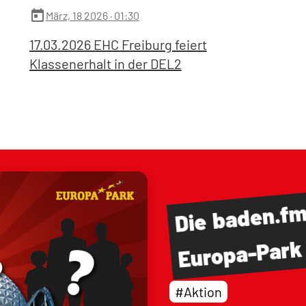
today
März, 18 2026
· 01:30
17.03.2026 EHC Freiburg feiert
Klassenerhalt in der DEL2
baden.f
Die
Europa-Park
#Aktion