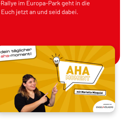
Rallye im Europa-Park geht in die
Euch jetzt an und seid dabei.