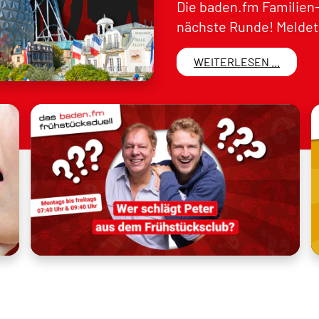
Die baden.fm Familien-
nächste Runde! Meldet 
WEITERLESEN ...