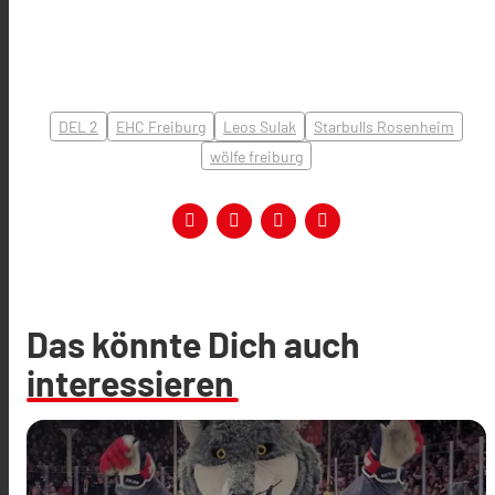
DEL 2
EHC Freiburg
Leos Sulak
Starbulls Rosenheim
wölfe freiburg
Das könnte Dich auch
interessieren