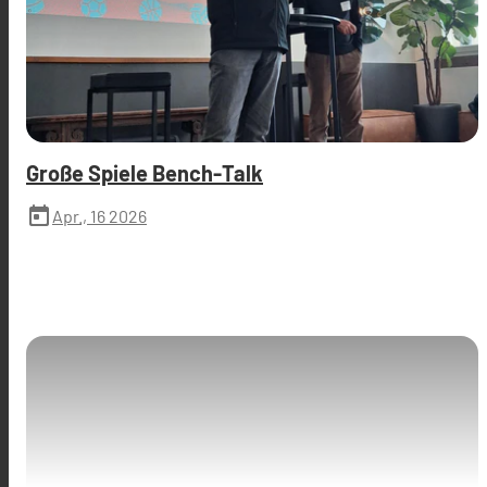
Große Spiele Bench-Talk
today
Apr., 16 2026