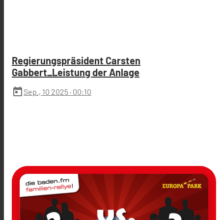
Regierungspräsident Carsten
Gabbert_Leistung der Anlage
today
Sep., 10 2025
· 00:10