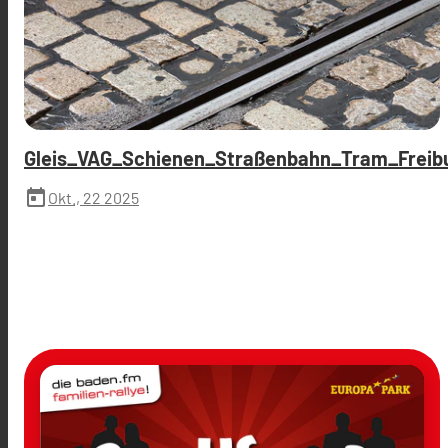
Gleis_VAG_Schienen_Straßenbahn_Tram_Freibu
today
Okt., 22 2025