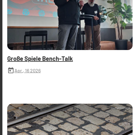
Große Spiele Bench-Talk
today
Apr., 16 2026
michaklootwijk