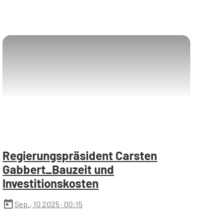
Regierungspräsident Carsten
Gabbert_Bauzeit und
Investitionskosten
today
Sep., 10 2025
· 00:15