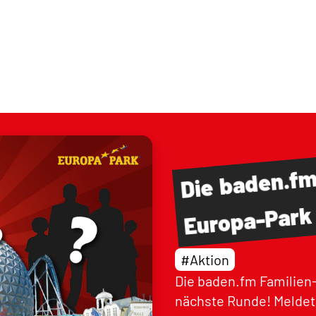
baden.f
Die
Europa-Park
#Aktion
Die baden.fm Familien-
nächste Runde! Meldet 