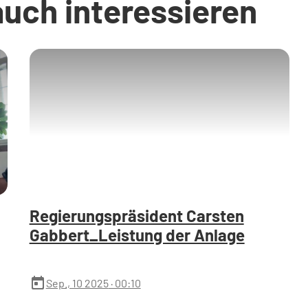
auch interessieren
Regierungspräsident Carsten
Gabbert_Leistung der Anlage
today
Sep., 10 2025
· 00:10