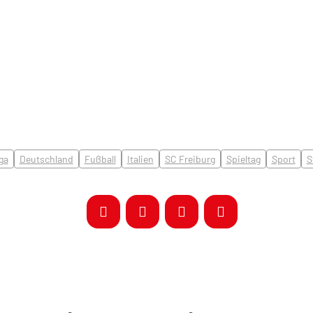
ga
Deutschland
Fußball
Italien
SC Freiburg
Spieltag
Sport
S