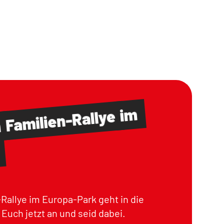
im
Familien-Rallye
m
Rallye im Europa-Park geht in die
Euch jetzt an und seid dabei.