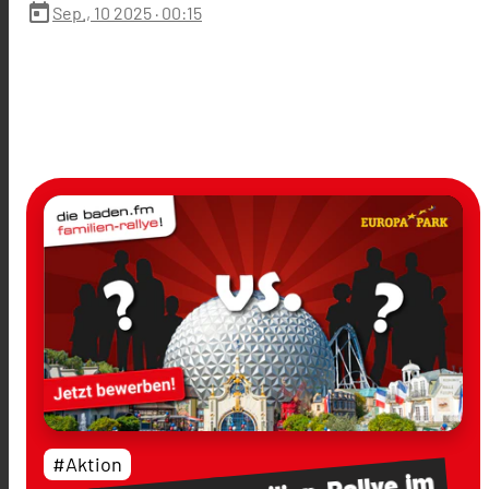
today
Sep., 10 2025
· 00:15
#Aktion
im