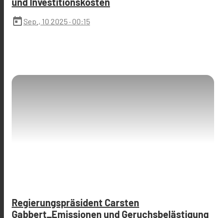
und Investitionskosten
today
Sep., 10 2025
· 00:15
Regierungspräsident Carsten
Gabbert_Emissionen und Geruchsbelästigung