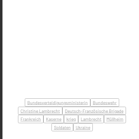
Bundesverteidigungsministerin
Bundeswehr
Christine Lambrecht
Deutsch-Französische Brigade
Frankreich
Kaserne
krieg
Lambrecht
Müllheim
Soldaten
Ukraine