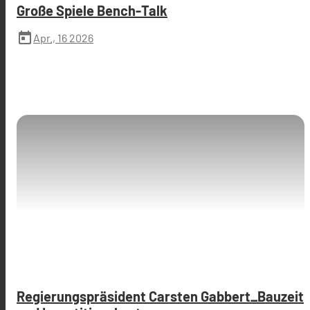
Große Spiele Bench-Talk
today
Apr., 16 2026
Regierungspräsident Carsten Gabbert_Bauzeit