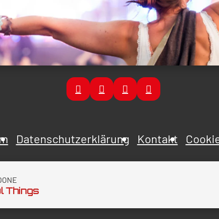
um
Datenschutzerklärung
Kontakt
Cookie
OONE
l Things