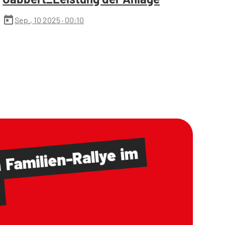
today
Sep., 10 2025
· 00:10
im
Familien-Rallye
m