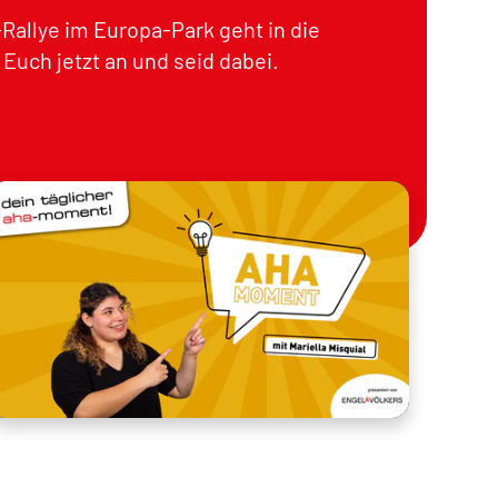
Rallye im Europa-Park geht in die
Euch jetzt an und seid dabei.