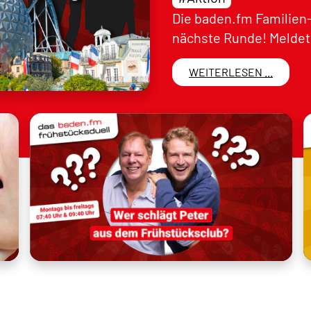
Die baden.fm Familien-
nächste Runde! Meldet 
WEITERLESEN ...