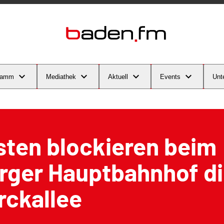
ramm
Mediathek
Aktuell
Events
Unt
sten blockieren beim
rger Hauptbahnhof d
rckallee