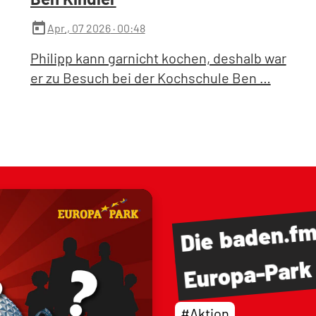
today
Apr., 07 2026
· 00:48
Philipp kann garnicht kochen, deshalb war
er zu Besuch bei der Kochschule Ben …
baden.f
Die
Europa-Park
#Aktion