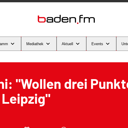
ramm
Mediathek
Aktuell
Events
Unt
i: "Wollen drei Punkt
Leipzig"