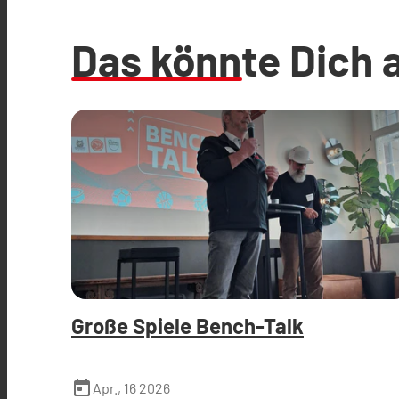
Das könnte Dich 
Große Spiele Bench-Talk
today
Apr., 16 2026