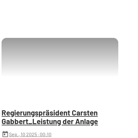
Regierungspräsident Carsten
Gabbert_Leistung der Anlage
today
Sep., 10 2025
· 00:10