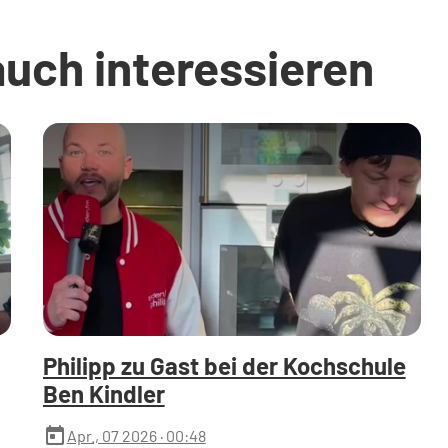
auch interessieren
Philipp zu Gast bei der Kochschule
Ben Kindler
today
Apr., 07 2026
· 00:48