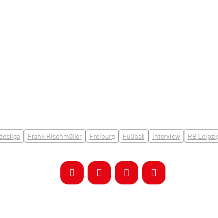
esliga
Frank Rischmüller
Freiburg
Fußball
Interview
RB Leipzi