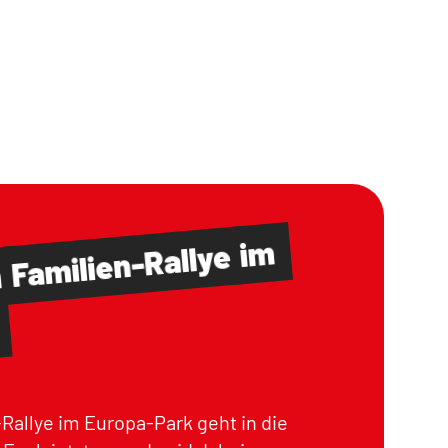
im
Familien-Rallye
m
Rallye im Europa-Park geht in die