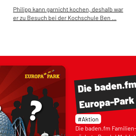
Philipp kann garnicht kochen, deshalb war
er zu Besuch bei der Kochschule Ben …
baden.f
Die
Europa-Park
#Aktion
Die baden.fm Familien-