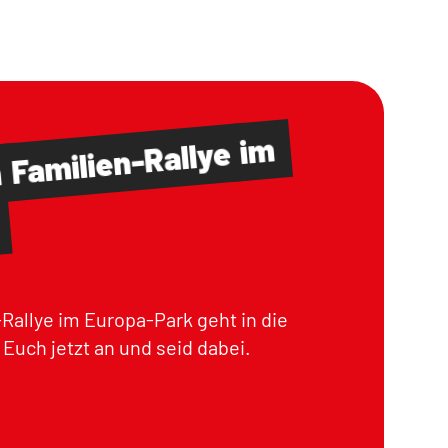
im
Familien-Rallye
m
Rallye im Europa-Park geht in die
Euch jetzt an und seid dabei.