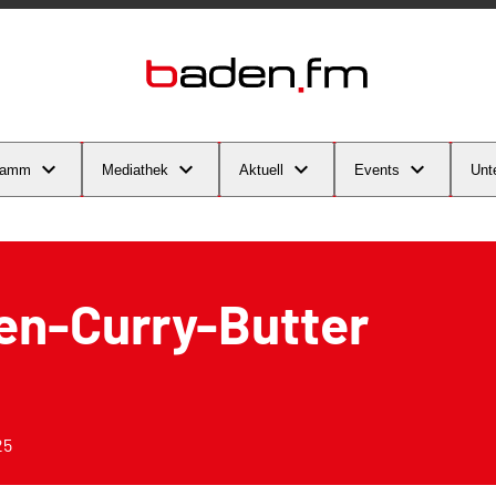
ramm
Mediathek
Aktuell
Events
Unt
en-Curry-Butter
25