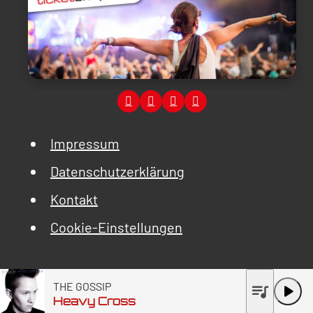
Impressum
Datenschutzerklärung
Kontakt
Cookie-Einstellungen
THE GOSSIP
queue_music
play_arrow
Heavy Cross