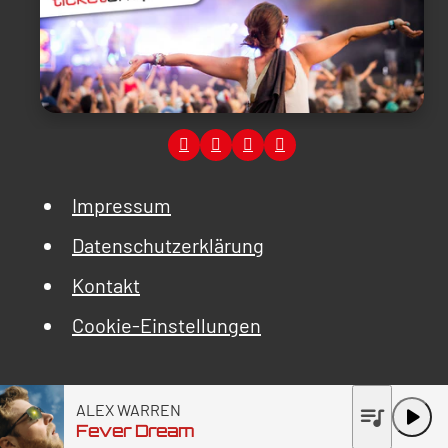
Impressum
Datenschutzerklärung
Kontakt
Cookie-Einstellungen
ALEX WARREN
queue_music
play_arrow
Fever Dream