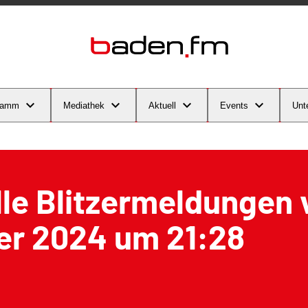
ramm
Mediathek
Aktuell
Events
Unt
le Blitzermeldungen 
er 2024 um 21:28