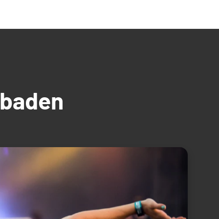
üdbaden