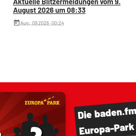
Aktuelle Blitzermeldungen vom 9.
August 2026 um 08:33
today
Aug., 09 2026
· 00:24
baden.f
Die
Europa-Park