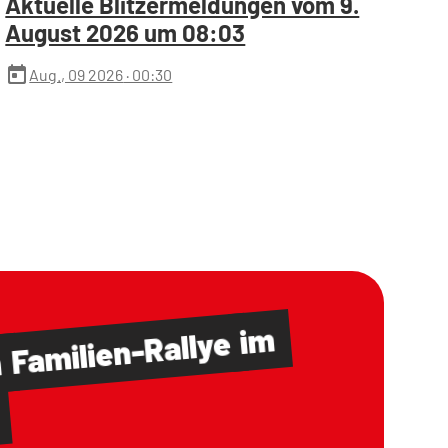
Aktuelle Blitzermeldungen vom 9.
August 2026 um 08:03
today
Aug., 09 2026
· 00:30
im
Familien-Rallye
m