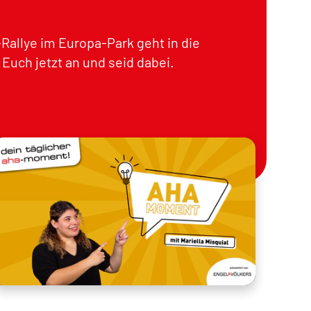
Rallye im Europa-Park geht in die
Euch jetzt an und seid dabei.