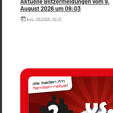
Aktuelle Blitzermeldungen vom 9.
August 2026 um 09:03
today
Aug., 09 2026
· 00:31