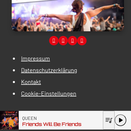
Impressum
Datenschutzerklärung
Kontakt
Cookie-Einstellungen
QUEEN
queue_music
play_arrow
Friends Will Be Friends