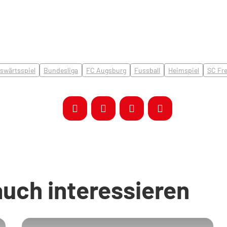
swärtsspiel
Bundesliga
FC Augsburg
Fussball
Heimspiel
SC Fr
auch interessieren