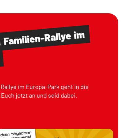
im
Familien-Rallye
m
Rallye im Europa-Park geht in die
Euch jetzt an und seid dabei.