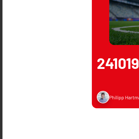
24101
Philipp Hart