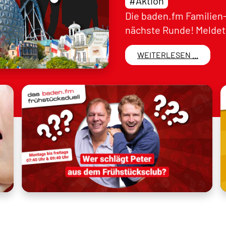
#Aktion
Die baden.fm Familien-
nächste Runde! Meldet 
WEITERLESEN ...