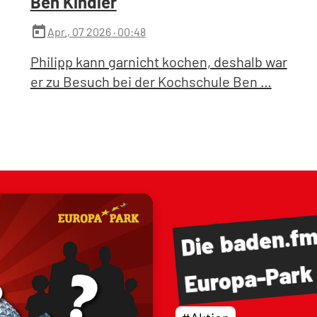
Ben Kindler
today
Apr., 07 2026
· 00:48
Philipp kann garnicht kochen, deshalb war
er zu Besuch bei der Kochschule Ben …
baden.f
Die
Europa-Park