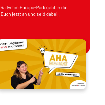
Rallye im Europa-Park geht in die
Euch jetzt an und seid dabei.