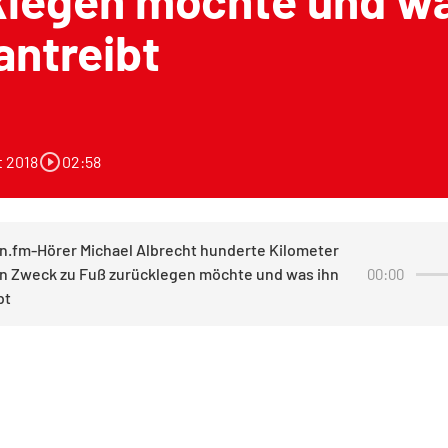
klegen möchte und wa
antreibt
play_circle_outline
t 2018
02:58
.fm-Hörer Michael Albrecht hunderte Kilometer
en Zweck zu Fuß zurücklegen möchte und was ihn
00:00
bt