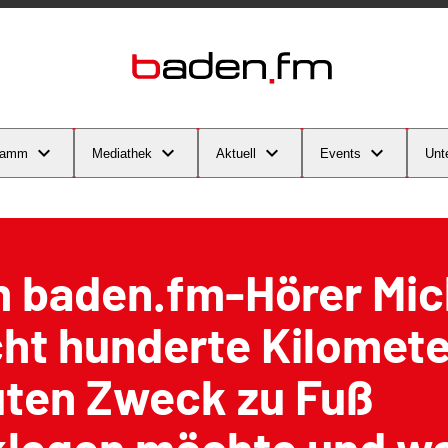
ramm
Mediathek
Aktuell
Events
Unt
 baden.fm-Hörer Mic
ht hunderte Kilomete
uten Zweck zu Fuß