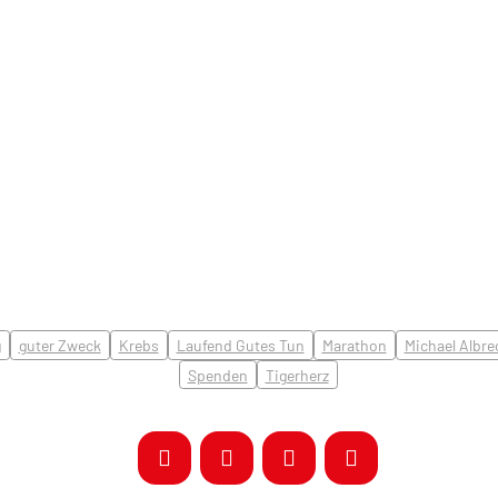
g
guter Zweck
Krebs
Laufend Gutes Tun
Marathon
Michael Albre
Spenden
Tigerherz