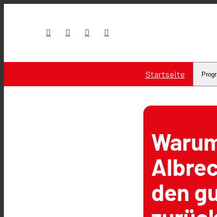
Startseite
Prog
Warum
Albrec
den g