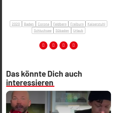
2020
Baden
Corona
Feldberg
Freiburg
Kaiserstuhl
Schluchsee
Sübaden
Urlaub
Das könnte Dich auch
interessieren