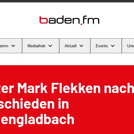
ramm
Mediathek
Aktuell
Events
Unt
ter Mark Flekken nac
schieden in
engladbach