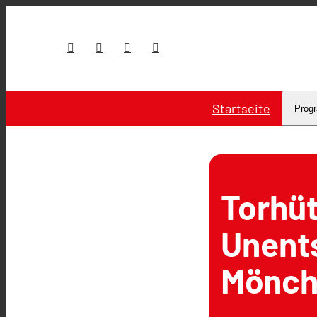
Startseite
Prog
Torhü
Unent
Mönch