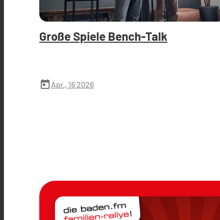
Große Spiele Bench-Talk
today
Apr., 16 2026