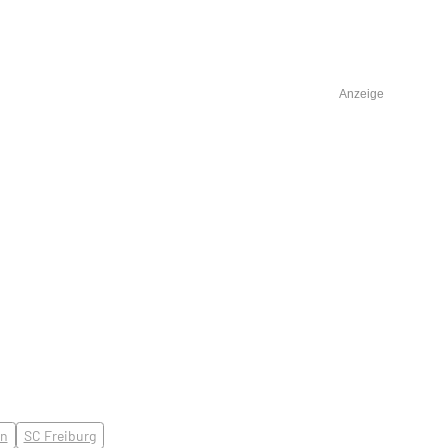
Anzeige
en
SC Freiburg