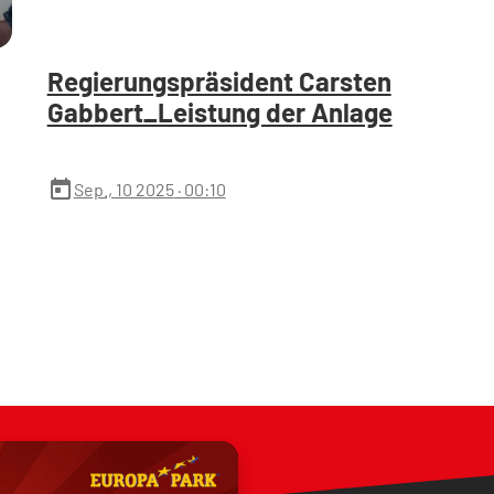
Regierungspräsident Carsten
Gabbert_Leistung der Anlage
today
Sep., 10 2025
· 00:10