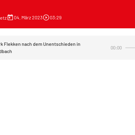
today
play_circle_outline
04. März 2023
03:29
etz
rk Flekken nach dem Unentschieden in
00:00
dbach