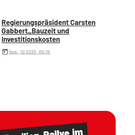
Regierungspräsident Carsten
Gabbert_Bauzeit und
Investitionskosten
today
Sep., 10 2025
· 00:15
im