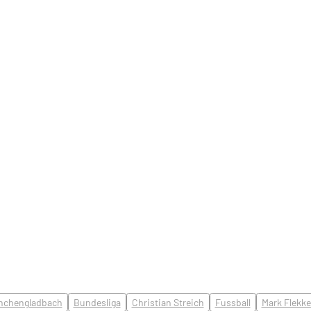
nchengladbach
Bundesliga
Christian Streich
Fussball
Mark Flekk