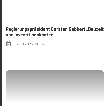
Regierungspräsident Carsten Gabbert_Bauzeit
und Investitionskosten
today
Sep., 10 2025
· 00:15