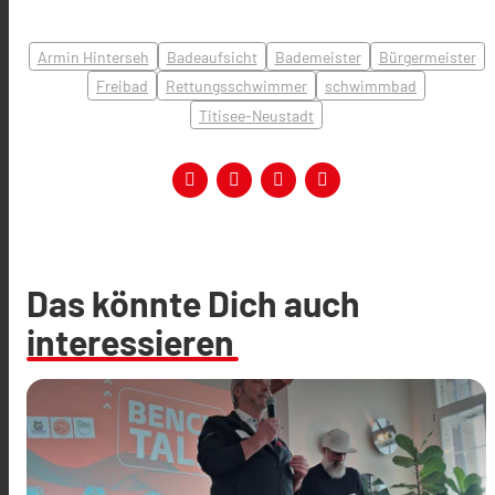
Armin Hinterseh
Badeaufsicht
Bademeister
Bürgermeister
Freibad
Rettungsschwimmer
schwimmbad
Titisee-Neustadt
Das könnte Dich auch
interessieren