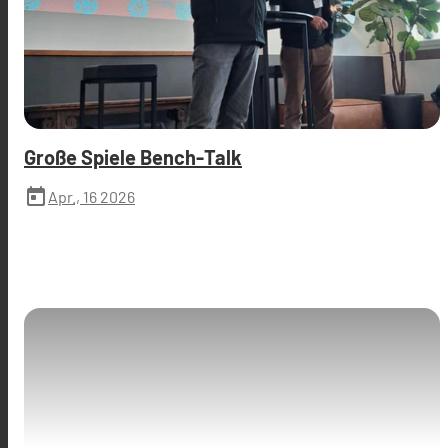
Große Spiele Bench-Talk
today
Apr., 16 2026