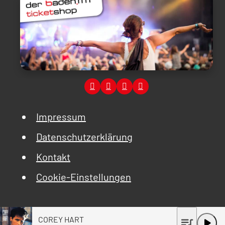
Impressum
Datenschutzerklärung
Kontakt
Cookie-Einstellungen
COREY HART
queue_music
play_arrow