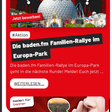
#Aktion
im
Familien-Rallye
baden.fm
Die
Europa-Park
Die baden.fm Familien-Rallye im Europa-Park
geht in die nächste Runde! Meldet Euch jetzt …
WEITERLESEN ...