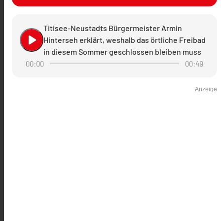
Titisee-Neustadts Bürgermeister Armin
play_arrow
Hinterseh erklärt, weshalb das örtliche Freibad
in diesem Sommer geschlossen bleiben muss
00:00
00:49
Anzeige