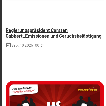
Regierungspräsident Carsten
Gabbert_Emissionen und Geruchsbelästigung
today
Sep., 10 2025
· 00:31