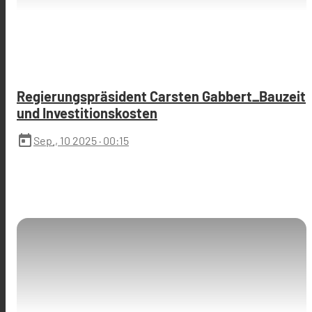
Regierungspräsident Carsten Gabbert_Bauzeit
und Investitionskosten
today
Sep., 10 2025
· 00:15