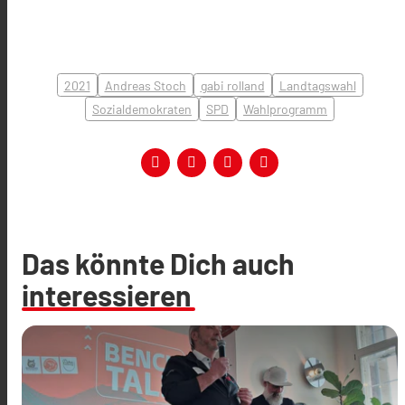
2021
Andreas Stoch
gabi rolland
Landtagswahl
Sozialdemokraten
SPD
Wahlprogramm
Das könnte Dich auch
interessieren