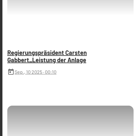
Regierungspräsident Carsten
Gabbert_Leistung der Anlage
today
Sep., 10 2025
· 00:10