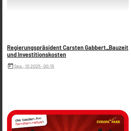
Regierungspräsident Carsten Gabbert_Bauzeit
und Investitionskosten
today
Sep., 10 2025
· 00:15