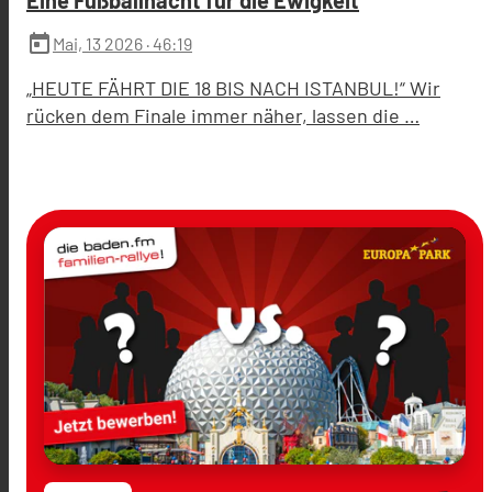
Eine Fußballnacht für die Ewigkeit
today
Mai, 13 2026
· 46:19
„HEUTE FÄHRT DIE 18 BIS NACH ISTANBUL!“ Wir
rücken dem Finale immer näher, lassen die …