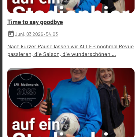
Time to say goodbye
today
Juni, 03 2026
· 54:03
Nach kurzer Pause lassen wir ALLES nochmal Revue
passieren, die Saison, die wunderschönen …