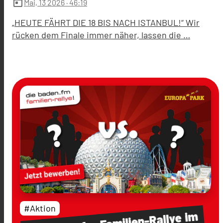
today
Mai, 13 2026
· 46:19
„HEUTE FÄHRT DIE 18 BIS NACH ISTANBUL!“ Wir
rücken dem Finale immer näher, lassen die …
#Aktion
im
Familien-Rallye