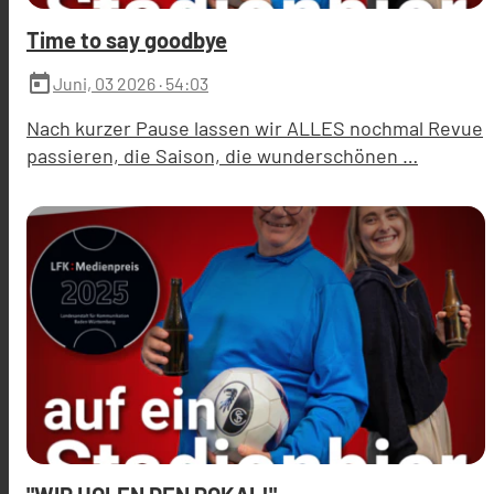
Time to say goodbye
today
Juni, 03 2026
· 54:03
Nach kurzer Pause lassen wir ALLES nochmal Revue
passieren, die Saison, die wunderschönen …