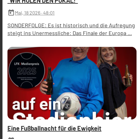
"WIR HOLEN DEN POKAL!"
today
Mai, 18 2026
· 48:01
SONDERFOLGE: Es ist historisch und die Aufregung
steigt ins Unermessliche: Das Finale der Europa …
Eine Fußballnacht für die Ewigkeit