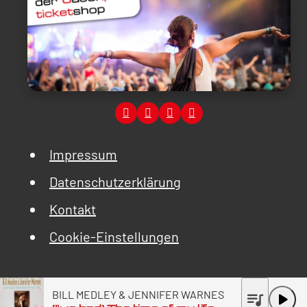
Impressum
Datenschutzerklärung
Kontakt
Cookie-Einstellungen
BILL MEDLEY & JENNIFER WARNES
queue_music
play_arrow