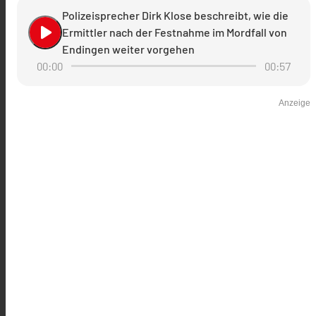
Polizeisprecher Dirk Klose beschreibt, wie die
play_arrow
Ermittler nach der Festnahme im Mordfall von
Endingen weiter vorgehen
00:00
00:57
Anzeige