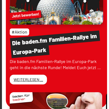
#Aktion
im
Familien-Rallye
baden.fm
Die
Europa-Park
Die baden.fm Familien-Rallye im Europa-Park
geht in die nächste Runde! Meldet Euch jetzt …
WEITERLESEN ...