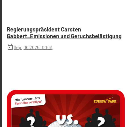
Regierungspräsident Carsten
Gabbert_Emissionen und Geruchsbelästigung
today
Sep., 10 2025
· 00:31