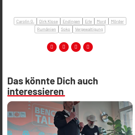
Carolin G.
Dirk Klose
Endingen
Erle
Mord
Mörder
Rumänien
Soko
Vergewaltigung
Das könnte Dich auch
interessieren