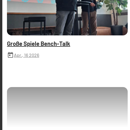
Große Spiele Bench-Talk
today
Apr., 16 2026