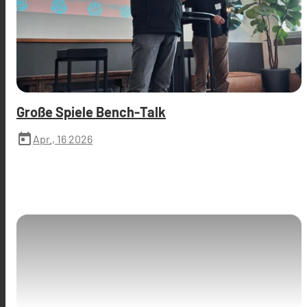
Große Spiele Bench-Talk
today
Apr., 16 2026