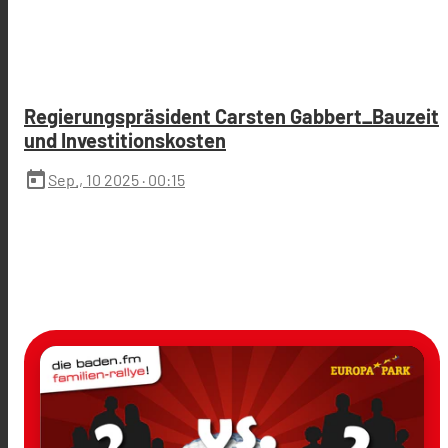
Regierungspräsident Carsten Gabbert_Bauzeit
und Investitionskosten
today
Sep., 10 2025
· 00:15