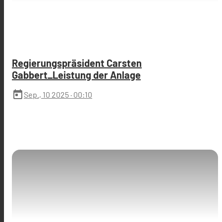
Regierungspräsident Carsten
Gabbert_Leistung der Anlage
today
Sep., 10 2025
· 00:10