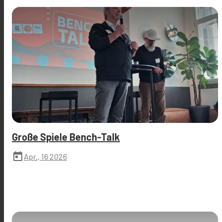
Große Spiele Bench-Talk
today
Apr., 16 2026