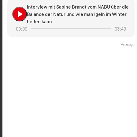
Interview mit Sabine Brandt vom NABU über die
play_arrow
Balance der Natur und wie man Igeln im Winter
helfen kann
00:00
03:40
Anzeige