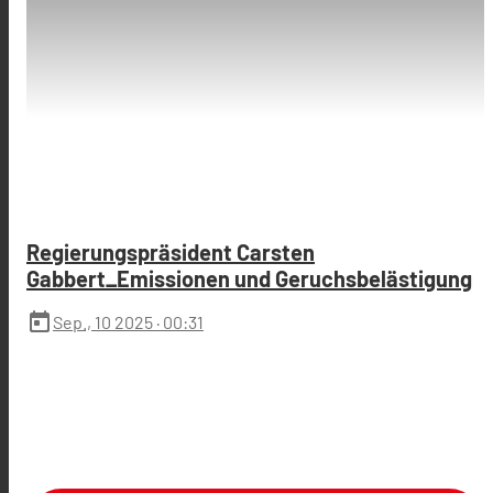
Regierungspräsident Carsten
Gabbert_Emissionen und Geruchsbelästigung
today
Sep., 10 2025
· 00:31