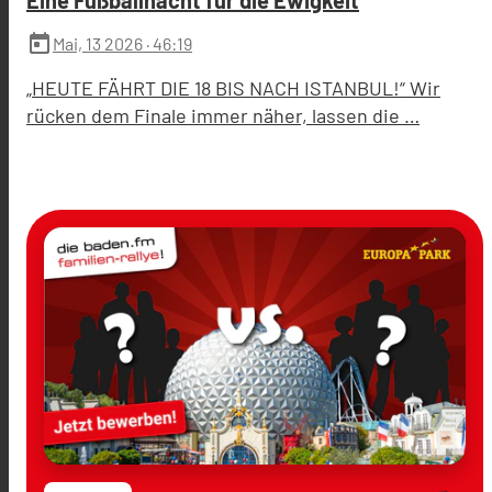
Eine Fußballnacht für die Ewigkeit
today
Mai, 13 2026
· 46:19
„HEUTE FÄHRT DIE 18 BIS NACH ISTANBUL!“ Wir
rücken dem Finale immer näher, lassen die …