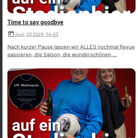
Time to say goodbye
today
Juni, 03 2026
· 54:03
Nach kurzer Pause lassen wir ALLES nochmal Revue
passieren, die Saison, die wunderschönen …