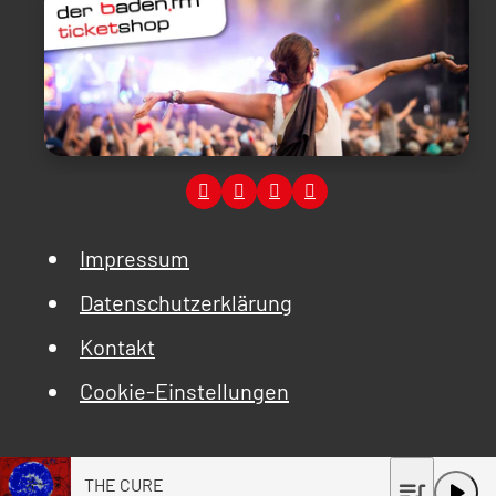
Impressum
Datenschutzerklärung
Kontakt
Cookie-Einstellungen
THE CURE
queue_music
play_arrow