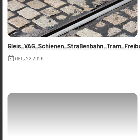
Gleis_VAG_Schienen_Straßenbahn_Tram_Freibu
today
Okt., 22 2025