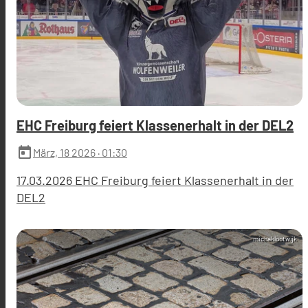
EHC Freiburg feiert Klassenerhalt in der DEL2
today
März, 18 2026
· 01:30
17.03.2026 EHC Freiburg feiert Klassenerhalt in der
DEL2
michaklootwijk