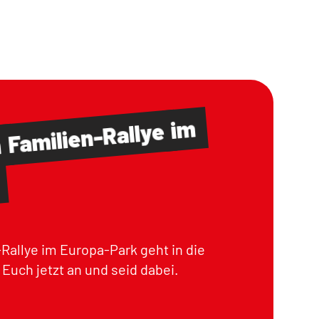
im
Familien-Rallye
m
Rallye im Europa-Park geht in die
Euch jetzt an und seid dabei.