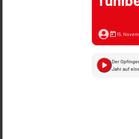
Tunib
account_circle
today
15. Novem
Der Opfinger
play_arrow
Jahr auf ein