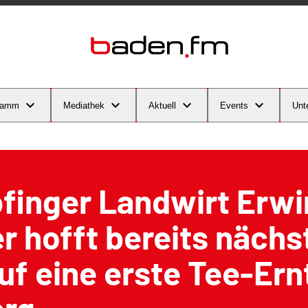
ramm
Mediathek
Aktuell
Events
Unt
finger Landwirt Erwi
 hofft bereits nächs
uf eine erste Tee-Er