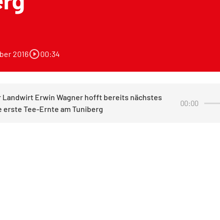
erg
play_circle_outline
ber 2016
00:34
 Landwirt Erwin Wagner hofft bereits nächstes
00:00
e erste Tee-Ernte am Tuniberg