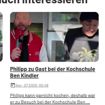
Philipp zu Gast bei der Kochschule
Ben Kindler
today
Apr., 07 2026
· 00:48
Philipp kann garnicht kochen, deshalb war
er zu Besuch bei der Kochschule Ben …