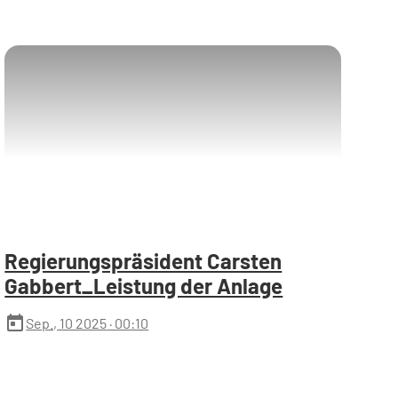
Regierungspräsident Carsten
Gabbert_Leistung der Anlage
today
Sep., 10 2025
· 00:10