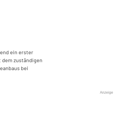
end ein erster
it dem zuständigen
eeanbaus bei
Anzeige