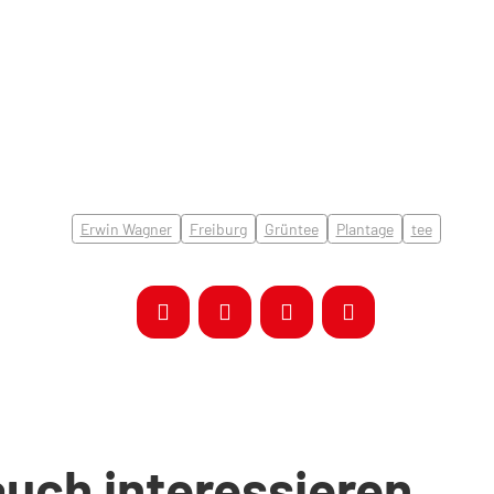
Erwin Wagner
Freiburg
Grüntee
Plantage
tee
auch interessieren