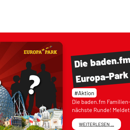
baden.f
Die
Europa-Park
#Aktion
Die baden.fm Familien-
nächste Runde! Meldet 
WEITERLESEN ...