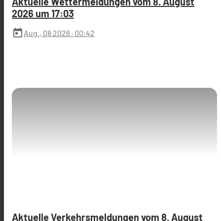
Aktuelle Wettermeldungen vom 8. August
2026 um 17:03
today
Aug., 08 2026
· 00:42
Aktuelle Verkehrsmeldungen vom 8. August