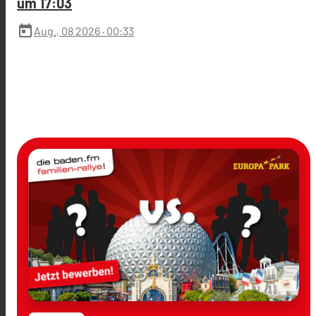
um 17:03
today
Aug., 08 2026
· 00:33